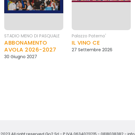
STADIO MENO DI PASQUALE
Palazzo Paterno'
ABBONAMENTO
IL VINO CE
AVOLA 2026-2027
27 Settembre 2026
30 Giugno 2027
2023 All right reserved Go2 Srl - P.IVA 06340211215 -
0818038382
-
inf