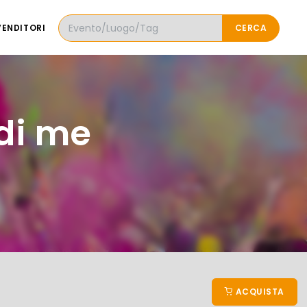
VENDITORI
CERCA
 di me
ACQUISTA