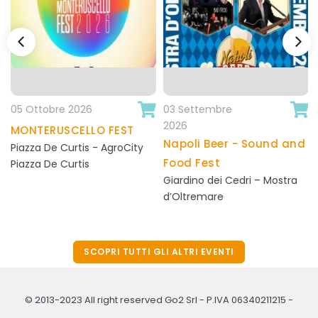
05 Ottobre 2026
03 Settembre
+ info
+ info
2026
MONTERUSCELLO FEST
/evento_dettagli.php
/evento_dettagli.php
Napoli Beer - Sound and
Piazza De Curtis - AgroCity
Food Fest
Piazza De Curtis
Giardino dei Cedri – Mostra
d’Oltremare
SCOPRI TUTTI GLI ALTRI EVENTI
© 2013-2023 All right reserved Go2 Srl - P.IVA 06340211215 -