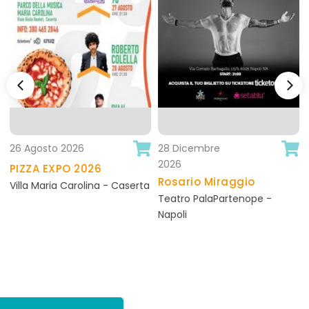
26 Agosto 2026
28 Dicembre
+ info
+ info
2026
PIZZA EXPO 2026
/evento_dettagli.php
/evento_dettagli.php
Rosario Miraggio
Villa Maria Carolina - Caserta
Teatro PalaPartenope -
Napoli