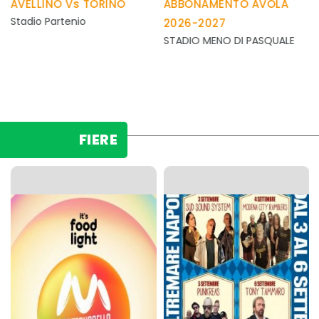
AVELLINO Vs TORINO
ABBONAMENTO AVOLA
/evento_dettagli.php
/evento_dettagli.php
Stadio Partenio
2026-2027
STADIO MENO DI PASQUALE
FIERE